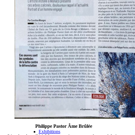
Les Cœurs
Revolution
H2O
Les Quatre Saisons
The Sky is Watching the Earth
The Burned Trees
Presentation
Philippe Pastor Âme Brûlée
Exhibitions