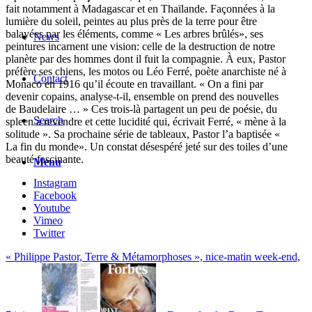
fait notamment à Madagascar et en Thaïlande. Façonnées à la
lumière du soleil, peintes au plus près de la terre pour être
balayées par les éléments, comme « Les arbres brûlés», ses
News
peintures incarnent une vision: celle de la destruction de notre
planète par des hommes dont il fuit la compagnie. À eux, Pastor
préfère ses chiens, les motos ou Léo Ferré, poète anarchiste né à
Contact
Monaco en 1916 qu’il écoute en travaillant. « On a fini par
devenir copains, analyse-t-il, ensemble on prend des nouvelles
de Baudelaire … » Ces trois-là partagent un peu de poésie, du
Search
spleen à revendre et cette lucidité qui, écrivait Ferré, « mène à la
solitude ». Sa prochaine série de tableaux, Pastor l’a baptisée «
La fin du monde». Un constat désespéré jeté sur des toiles d’une
beauté fascinante.
Menu
Instagram
Facebook
Youtube
Vimeo
Twitter
« Philippe Pastor, Terre & Métamorphoses », nice-matin week-end,