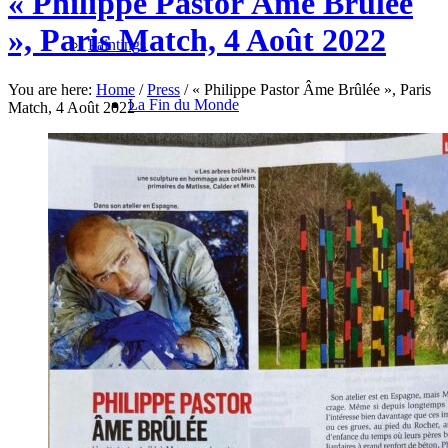
« Philippe Pastor Âme Brûlée
», Paris Match, 4 Août 2022
Paintings
You are here:
Home
/
Press
/
« Philippe Pastor Âme Brûlée », Paris
La Fin du Monde
Match, 4 Août 2022
Rose Bonbon
North Pole
Les Oiseaux du Malheur
Avec le Temps
Bleu Monochrome