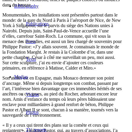
dans du bronze.
Bibliography
Monumentales, les installations sont présentées partout dans le
monde: de la gare du Nord à Paris à l’aéroport de Nice, de New
Publications
York à Singapour, sur le parvis du siège des Nations unies à
Nairobi. Depuis juin, Saint-Paul-de-Vence accueille l’une
d’elles, carrefour Saint-Roch. La commune, qui vit sous la
menace des incendies, est aussi un lieu chargé de souvenirs pour
Press
Philippe Pastor: «J’y allais souvent. Je connaissais le monde de
la Fondation Maeght. Je restais à la Colombe d’or, dans une
petite chambre. César à côté me surveillait un peu, moi aussi.
Texts
Sur cette sculpture, j’ai eu envie d’ajouter ces couleurs
primaires, en référence à Matisse, Calder et Miro.»
Medias
Son atelier est en Espagne, mais Monaco demeure son point
d’ancrage. Même si depuis longtemps son combat, passant par
l’art, l’intéresse bien davantage que ces immeubles hérités de ses
ancêtres ou ces grues, au pied du Rocher, arborant encore leur
Videos
nom. Amis d’enfance du temps où leurs pères bâtissaient une
enclave pour milliardaires à grand renfort de béton, Philippe
Pastor et Albert II se sont, chacun à sa manière, tournés vers la
Photos
sauvegarde de l’environnement.
« Il y a ceux qui tirent des plans sur la comète et ceux qui
TV reports
replantent », explique Pastor, qui, au travers d’associations, l’a