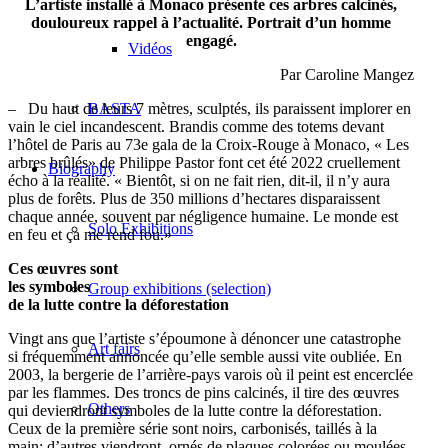
L’artiste installé à Monaco présente ces arbres calcinés,
douloureux rappel à l’actualité. Portrait d’un homme
engagé.
Vidéos
Par Caroline Mangez
–
Du haut de leurs 7 mètres, sculptés, ils paraissent implorer en
BASTA
vain le ciel incandescent. Brandis comme des totems devant
l’hôtel de Paris au 73e gala de la Croix-Rouge à Monaco, « Les
arbres brûlés» de Philippe Pastor font cet été 2022 cruellement
Biography
écho à la réalité. « Bientôt, si on ne fait rien, dit-il, il n’y aura
plus de forêts. Plus de 350 millions d’hectares disparaissent
chaque année, souvent par négligence humaine. Le monde est
Solo Exhibitions
en feu et ça me rend fou.»
Ces œuvres sont
les symboles
Group exhibitions (selection)
de la lutte contre la déforestation
Vingt ans que l’artiste s’époumone à dénoncer une catastrophe
Art fairs
si fréquemment annoncée qu’elle semble aussi vite oubliée. En
2003, la bergerie de l’arrière-pays varois où il peint est encerclée
par les flammes. Des troncs de pins calcinés, il tire des œuvres
Others
qui deviendront symboles de la lutte contre la déforestation.
Ceux de la première série sont noirs, carbonisés, taillés à la
main; d’autres viendront, ornés de plaques colorées ou moulées