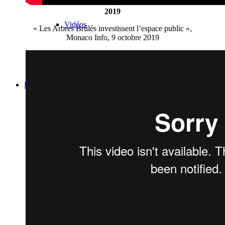
2019
Vidéos
« Les Arbres Brûlés investissent l’espace public »,
Monaco Info, 9 octobre 2019
BASTA
Biography
Solo Exhibitions
Group exhibitions (selection)
Art fairs
Others