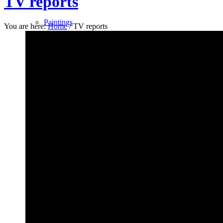
TV reports
Paintings
You are here:
Home
/
TV reports
La Fin du Monde
Rose Bonbon
North Pole
Les Oiseaux du Malheur
Avec le Temps
Bleu Monochrome