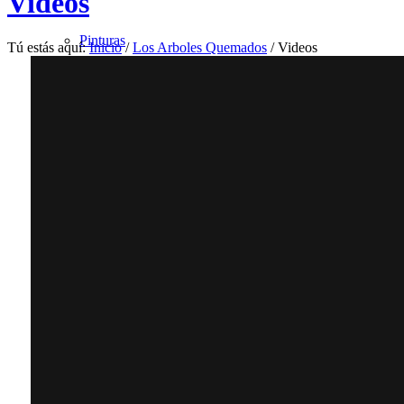
Videos
Pinturas
Tú estás aquí:
Inicio
/
Los Arboles Quemados
/
Videos
El Fin del Mundo
Rose Bonbon
North Pole
Las Aves de la Infelicidad
Con el Tiempo
Monocromo Azul