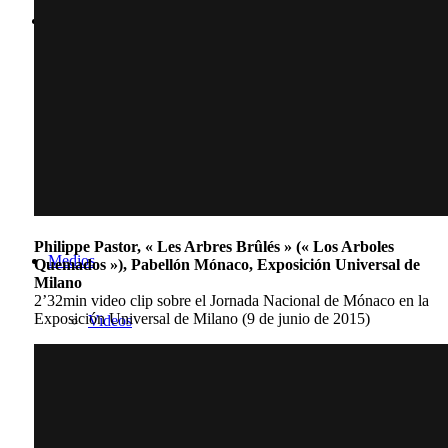
Bibliografía
Publicaciones
Prensa
Textos
Philippe Pastor, « Les Arbres Brûlés » (« Los Arboles
Medios
Quemados »), Pabellón Mónaco, Exposición Universal de
Milano
2’32min video clip sobre el Jornada Nacional de Mónaco en la
Exposición Universal de Milano (9 de junio de 2015)
Videos
Fotos
Reportajes TV