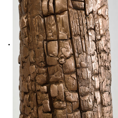
Videos
BASTA
Biografia
Exposiciones personales
Exposiciones colectivas
Ferias de arte
Otros