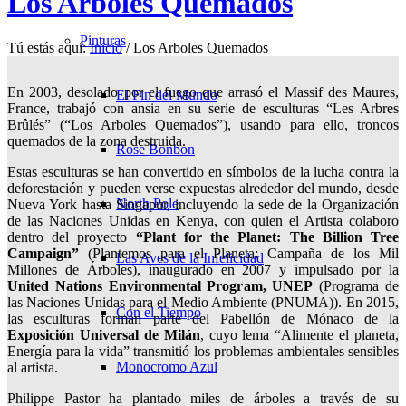
Los Arboles Quemados
Pinturas
Tú estás aquí:
Inicio
/
Los Arboles Quemados
En 2003, desolado por el fuego que arrasó el Massif des Maures,
El Fin del Mundo
France, trabajó con ansia en su serie de esculturas “Les Arbres
Brûlés” (“Los Arboles Quemados”), usando para ello, troncos
quemados de la zona destruida.
Rose Bonbon
Estas esculturas se han convertido en símbolos de la lucha contra la
deforestación y pueden verse expuestas alrededor del mundo, desde
North Pole
Nueva York hasta Singapur, incluyendo la sede de la Organización
de las Naciones Unidas en Kenya, con quien el Artista colaboro
dentro del proyecto
“Plant for the Planet: The Billion Tree
Campaign”
(Plantemos para el Planeta: Campaña de los Mil
Las Aves de la Infelicidad
Millones de Árboles), inaugurado en 2007 y impulsado por la
United Nations Environmental Program, UNEP
(Programa de
las Naciones Unidas para el Medio Ambiente (PNUMA)). En 2015,
Con el Tiempo
las esculturas forman parte del Pabellón de Mónaco de la
Exposición Universal de Milán
, cuyo lema “Alimente el planeta,
Energía para la vida” transmitió los problemas ambientales sensibles
Monocromo Azul
al artista.
Philippe Pastor ha plantado miles de árboles a través de su