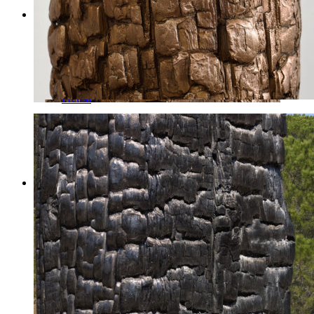
Bibliografía
Publicaciones
Prensa
Textos
Medios
Videos
Fotos
Reportajes TV