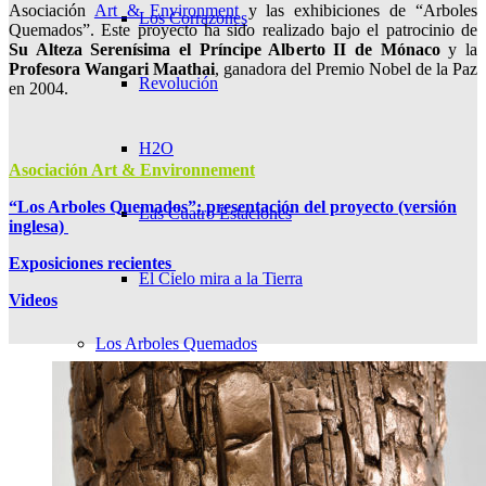
Asociación
Art & Environment
y las exhibiciones de “Arboles
Los Corrazones
Quemados”. Este proyecto ha sido realizado bajo el patrocinio de
Su Alteza Serenísima el Príncipe Alberto II de Mónaco
y la
Profesora Wangari Maathai
, ganadora del Premio Nobel de la Paz
Revolución
en 2004.
H2O
Asociación Art & Environnement
“Los Arboles Quemados”: presentación del proyecto (versión
Las Cuatro Estaciones
inglesa)
Exposiciones recientes
El Cielo mira a la Tierra
Videos
Los Arboles Quemados
Presentación
Exposiciones