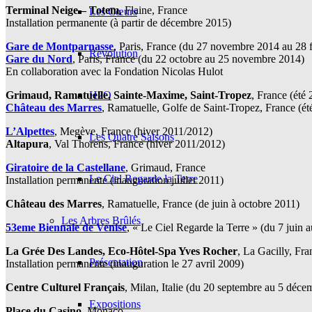
Terminal Neige – Totem
, Flaine, France
Les Cœurs
Installation permanente (à partir de décembre 2015)
Gare de Montparnasse
, Paris, France (du 27 novembre 2014 au 28 
Revolution
Gare du Nord
, Paris, France (du 22 octobre au 25 novembre 2014)
En collaboration avec la Fondation Nicolas Hulot
Grimaud, Ramatuelle, Sainte-Maxime, Saint-Tropez
, France (été
H2O
Château des Marres
, Ramatuelle, Golfe de Saint-Tropez, France (ét
L’Alpettes
, Megève, France (hiver 2011/2012)
Les Quatre Saisons
Altapura
, Val Thorens, France (hiver 2011/2012)
Giratoire de la Castellane
, Grimaud, France
Le Ciel Regarde la Terre
Installation permanente (inauguration juillet 2011)
Château des Marres
, Ramatuelle, France (de juin à octobre 2011)
Les Arbres Brûlés
53eme Biennale de Venise
, « Le Ciel Regarde la Terre » (du 7 juin
La Grée Des Landes, Eco-Hôtel-Spa Yves Rocher
, La Gacilly, Fra
Présentation
Installation permanente (inauguration le 27 avril 2009)
Centre Culturel Français
, Milan, Italie (du 20 septembre au 5 déce
Expositions
Place du Casino
, Monaco