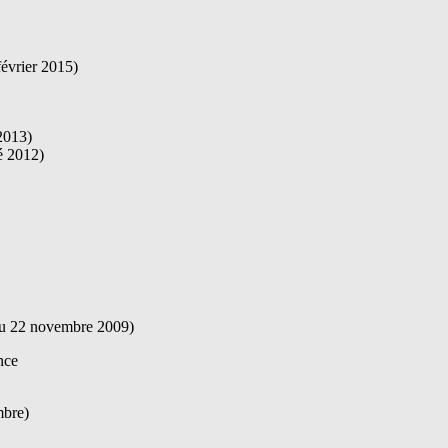
février 2015)
 2013)
é 2012)
 au 22 novembre 2009)
nce
mbre)