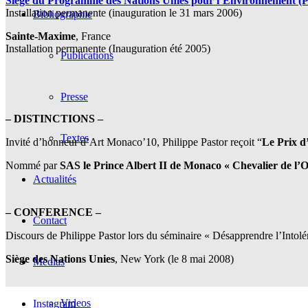
Siège du Programme des Nations Unies pour l’Environnement 
Installation permanente (inauguration le 31 mars 2006)
Bibliographie
Sainte-Maxime
, France
Installation permanente (Inauguration été 2005)
Publications
Presse
– DISTINCTIONS –
Textes
Invité d’honneur d’Art Monaco’10, Philippe Pastor reçoit “
Le Prix d
Nommé par
SAS le Prince Albert II de Monaco « Chevalier de l’
Actualités
– CONFERENCE –
Contact
Discours de Philippe Pastor lors du séminaire « Désapprendre l’Intolér
Siège des Nations Unies
, New York (le 8 mai 2008)
Medias
Videos
Instagram