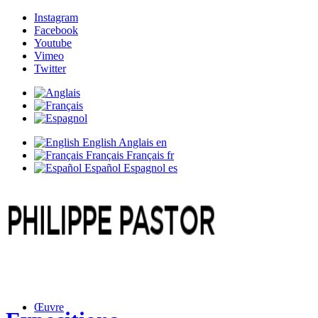
Instagram
Facebook
Youtube
Vimeo
Twitter
English
Anglais
en
Français
Français
fr
Español
Espagnol
es
Œuvre