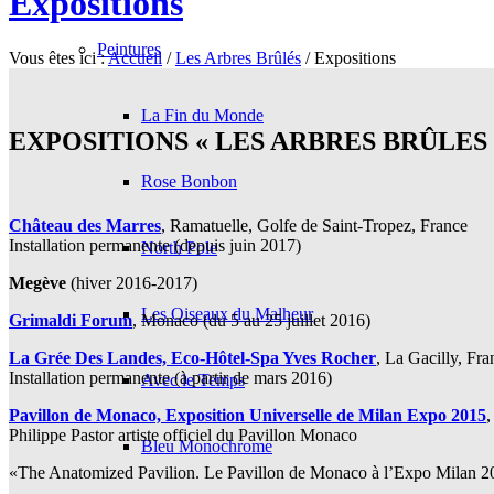
Expositions
Peintures
Vous êtes ici :
Accueil
/
Les Arbres Brûlés
/
Expositions
La Fin du Monde
EXPOSITIONS « LES ARBRES BRÛLES 
Rose Bonbon
Château des Marres
, Ramatuelle, Golfe de Saint-Tropez, France
Installation permanente (depuis juin 2017)
North Pole
Megève
(hiver 2016-2017)
Les Oiseaux du Malheur
Grimaldi Forum
, Monaco (du 5 au 25 juillet 2016)
La Grée Des Landes, Eco-Hôtel-Spa Yves Rocher
, La Gacilly, Fra
Installation permanente (à partir de mars 2016)
Avec le Temps
Pavillon de Monaco, Exposition Universelle de Milan Expo 2015
,
Philippe Pastor artiste officiel du Pavillon Monaco
Bleu Monochrome
«The Anatomized Pavilion. Le Pavillon de Monaco à l’Expo Milan 20