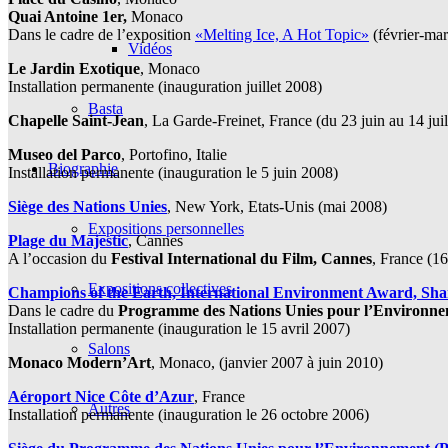
Quai Antoine 1er,
Monaco
Dans le cadre de l’exposition
«Melting Ice, A Hot Topic»
(février-ma
Vidéos
Le Jardin Exotique
, Monaco
Installation permanente (inauguration juillet 2008)
Basta
Chapelle Saint-Jean
, La Garde-Freinet, France (du 23 juin au 14 jui
Museo del Parco
, Portofino, Italie
Biographie
Installation permanente (inauguration le 5 juin 2008)
Siège des Nations Unies
, New York, Etats-Unis (mai 2008)
Expositions personnelles
Plage du Majestic
, Cannes
A l’occasion du
Festival International du Film, Cannes
, France (1
Expositions collectives
Champions of the Earth, International Environment Award, Sha
Dans le cadre du
Programme des Nations Unies pour l’Environn
Installation permanente (inauguration le 15 avril 2007)
Salons
Monaco Modern’Art
, Monaco, (janvier 2007 à juin 2010)
Aéroport Nice Côte d’Azur
, France
Autres
Installation permanente (inauguration le 26 octobre 2006)